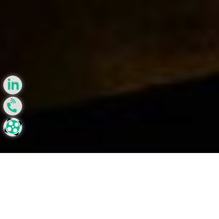
بخش کلدینگ تجهیزات صنایع نفت و گاز